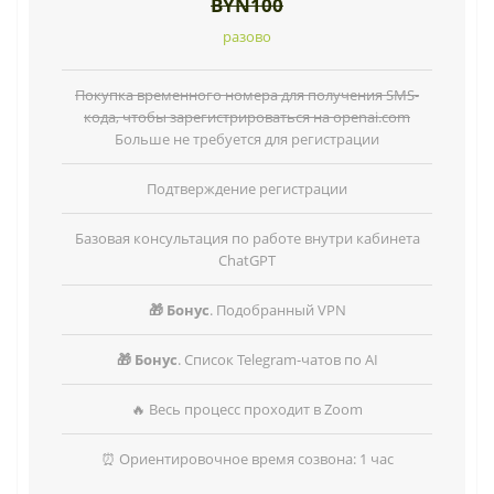
BYN100
разово
Покупка временного номера для получения SMS-
кода, чтобы зарегистрироваться на
openai.com
Больше не требуется для регистрации
Подтверждение регистрации
Базовая консультация по работе внутри кабинета
ChatGPT
🎁 Бонус
. Подобранный VPN
🎁 Бонус
. Список Telegram-чатов по AI
🔥 Весь процесс проходит в Zoom
⏰ Ориентировочное время созвона: 1 час